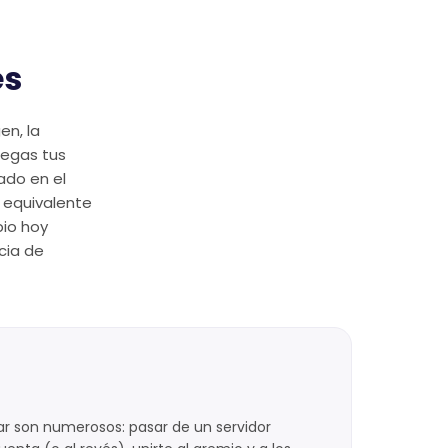
es
en, la
regas tus
ado en el
l equivalente
bio hoy
cia de
ar son numerosos: pasar de un servidor