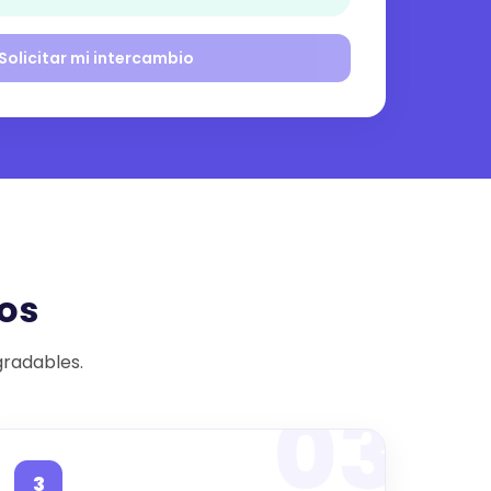
Solicitar mi intercambio
os
gradables.
03
3