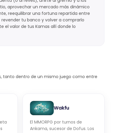
ta (o al revés), unirte al gremio y a los
itio, aprovechar un mercado más dinámico
te, reequilibrar una fortuna repartida entre
de revender tu banco y volver a comprarlo
e el valor de tus Kamas allí donde lo
es, tanto dentro de un mismo juego como entre
Wakfu
leta
El MMORPG por turnos de
es
Ankama, sucesor de Dofus. Los