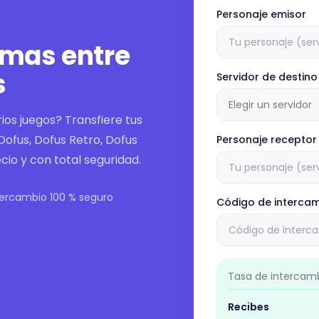
Personaje emisor
amas entre
s
Servidor de destino
Elegir un servidor
rios juegos? Transfiere tus
Dofus, Dofus Retro, Dofus
Personaje receptor
cio y con total seguridad.
tercambio 100 % seguro
Código de interca
Tasa de intercam
Recibes