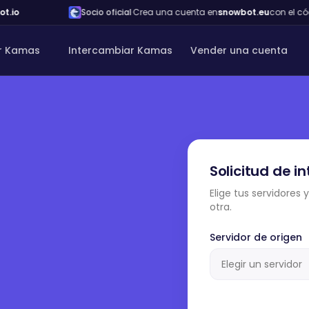
io
Socio oficial
·
Crea una cuenta en
snowbot.eu
con el códi
r Kamas
Intercambiar Kamas
Vender una cuenta
Solicitud de i
Elige tus servidores
otra.
Servidor de origen
Elegir un servidor