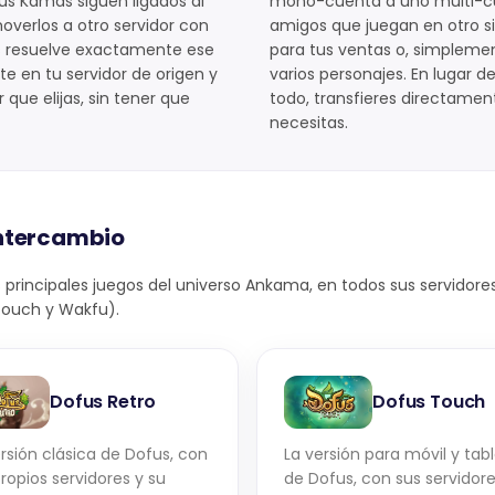
s Kamas siguen ligados al
mono-cuenta a uno multi-cuen
moverlos a otro servidor con
amigos que juegan en otro s
res resuelve exactamente ese
para tus ventas o, simplemen
e en tu servidor de origen y
varios personajes. En lugar 
que elijas, sin tener que
todo, transfieres directament
necesitas.
intercambio
principales juegos del universo Ankama, en todos sus servidor
 Touch y Wakfu).
Dofus Retro
Dofus Touch
rsión clásica de Dofus, con
La versión para móvil y tab
ropios servidores y su
de Dofus, con sus servidor