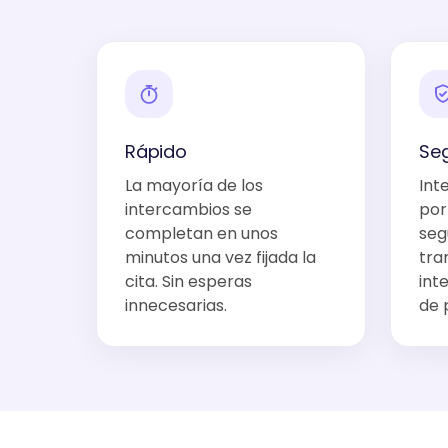
Rápido
Se
La mayoría de los
Int
intercambios se
por
completan en unos
seg
minutos una vez fijada la
tra
cita. Sin esperas
int
innecesarias.
de p