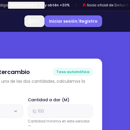
go
VENTEKAMAS
y obtén +30%
Socio oficial de Dofus Ret
ES
Iniciar sesión
/
Registro
ntercambio
Tasa automática
 y una de las dos cantidades, calculamos la
Cantidad a dar (M)
Cantidad mínima en este servidor:
—