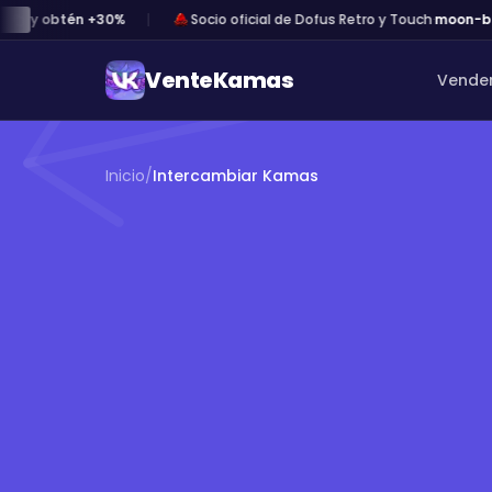
y obtén +30%
Socio oficial de Dofus Retro y Touch
·
moon-bot.
VenteKamas
Vende
Inicio
/
Intercambiar Kamas