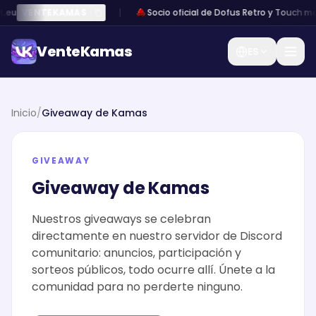
.eu
VENTEKAMAS
Socio oficial de Dofus Retro y Touch
·
mo
VenteKamas
ES
VenteKamas
Inicio
/
Giveaway de Kamas
Inicio
GIVEAWAY
iciar
/
Registro
Giveaway de Kamas
sión
Vender
Kamas
Nuestros giveaways se celebran
directamente en nuestro servidor de Discord
Intercambiar
comunitario: anuncios, participación y
Kamas
sorteos públicos, todo ocurre allí. Únete a la
comunidad para no perderte ninguno.
Vender
una